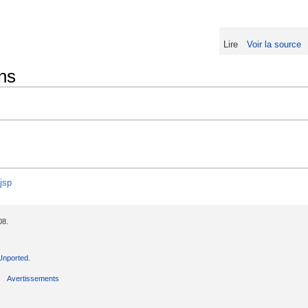
Lire
Voir la source
ns
jsp
08.
Unported
.
Avertissements